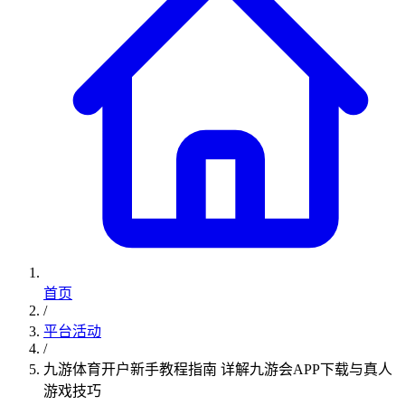
首页
/
平台活动
/
九游体育开户新手教程指南 详解九游会APP下载与真人
游戏技巧