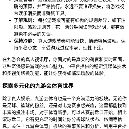
确的预算，并严格执行。永远不要追逐损失，将游戏视
为娱乐消费而非赚钱工具。
了解规则：
每张游戏桌可能有细微的规则差异，如下注
限额、派彩规则等。花一两分钟阅读游戏说明，能有效
避免不必要的失误。
保持冷静：
真人游戏节奏可能很快，情绪容易波动。保
持平稳心态，享受游戏过程本身，理性下注。
在九游会的真人视讯厅，你面对的是真实的荷官和实时画面，
这种沉浸感是游戏的核心魅力。J9平台提供的稳定流媒体技术
和多视角切换功能，能让你获得如临现场般的体验。
探索多元化的九游会体育世界
除了真人娱乐，九游会体育也是一个充满活力的板块。无论你
是足球、篮球的粉丝，还是对电竞赛事感兴趣，这里都能找到
丰富的投注市场。对于体育新手，可以从赛前盘口开始，相比
滚球盘口，它有更充足的时间让你分析球队状态、伤病等信
息。关注「九游会体育」板块的赛事预告和分析，利用平台提