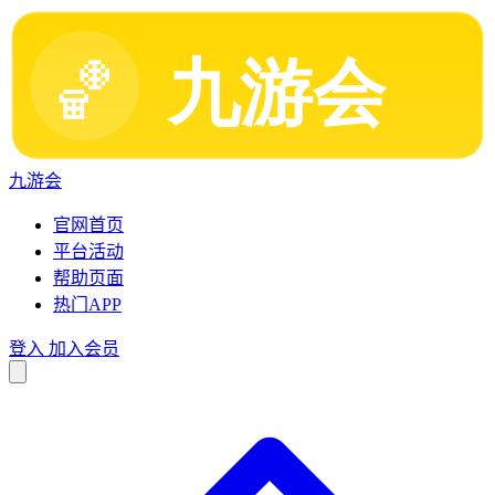
九游会
官网首页
平台活动
帮助页面
热门APP
登入
加入会员