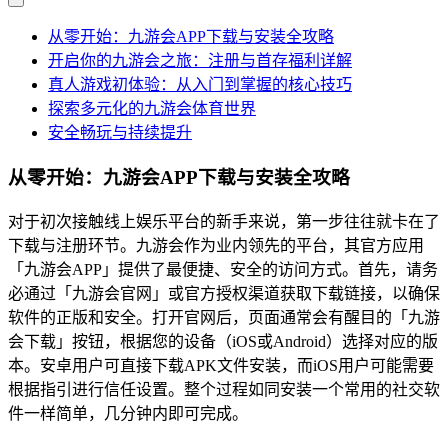
从零开始：九游会APP下载与安装全攻略
开启你的九游会之旅：注册与首存福利详解
真人游戏初体验：从入门到掌握的核心技巧
探索多元化的九游会体育世界
安全畅玩与持续提升
从零开始：九游会APP下载与安装全攻略
对于初次接触线上娱乐平台的新手来说，第一步往往就卡在了
下载与注册环节。九游会作为业内领先的平台，其官方应用
「九游会APP」提供了最便捷、安全的访问方式。首先，请务
必通过「九游会官网」或官方授权渠道获取下载链接，以确保
软件的正版和安全。打开官网后，页面通常会有醒目的「九游
会下载」按钮，根据您的设备（iOS或Android）选择对应的版
本。安卓用户可直接下载APK文件安装，而iOS用户可能需要
根据指引进行信任设置。整个过程如同安装一个常用的社交软
件一样简单，几分钟内即可完成。