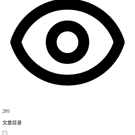
295
文章目录