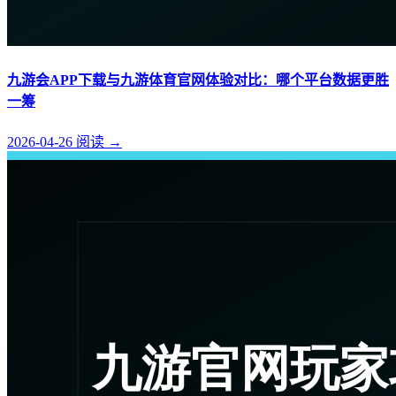
九游会APP下载与九游体育官网体验对比：哪个平台数据更胜
一筹
2026-04-26
阅读
→