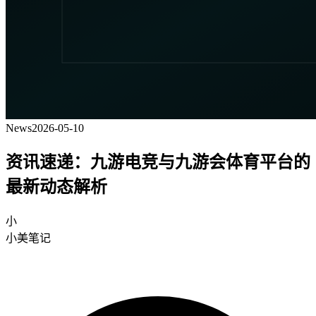
News
2026-05-10
资讯速递：九游电竞与九游会体育平台的
最新动态解析
小
小美笔记