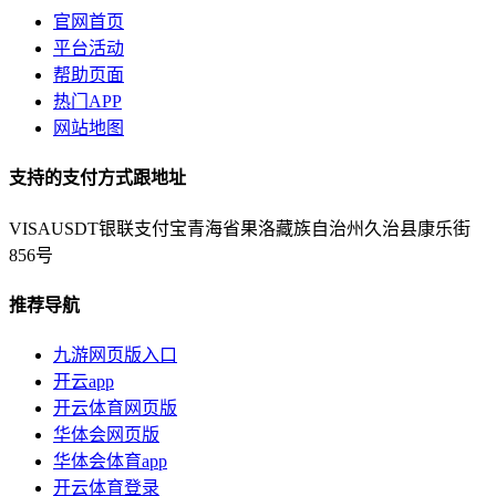
官网首页
平台活动
帮助页面
热门APP
网站地图
支持的支付方式跟地址
VISA
USDT
银联
支付宝
青海省果洛藏族自治州久治县康乐街
856号
推荐导航
九游网页版入口
开云app
开云体育网页版
华体会网页版
华体会体育app
开云体育登录