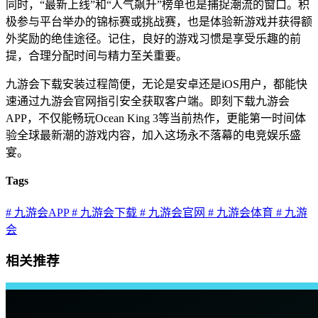
同时，“最新上线”和“人气飙升”榜单也是捕捉潮流的窗口。积
极参与平台举办的锦标赛或挑战赛，也是体验新游戏并获得额
外奖励的绝佳途径。记住，良好的游戏习惯是享受乐趣的前
提，合理分配时间与精力至关重要。
九游会下载安装过程简便，无论是安卓还是iOS用户，都能快
速通过九游会官网指引安全获取客户端。即刻下载九游会
APP，不仅能畅玩Ocean King 3等当前热作，更能第一时间体
验全球最新潮的游戏内容，加入这场永不落幕的电竞娱乐盛
宴。
Tags
# 九游会APP
# 九游会下载
# 九游会官网
# 九游会体育
# 九游
会
相关推荐