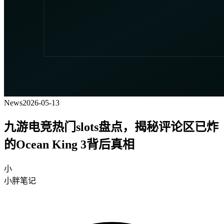
News
2026-05-13
九游电竞热门slots盘点，揭秘评论区已炸
的Ocean King 3背后真相
小
小胖笔记