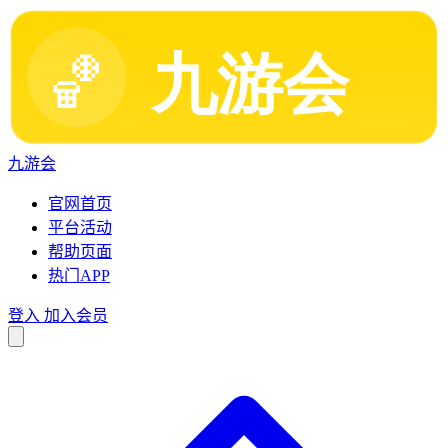
九游会
官网首页
平台活动
帮助页面
热门APP
登入
加入会员