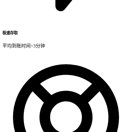
极速存取
平均到账时间<3分钟