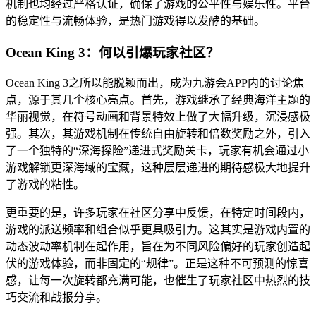
机制也均经过严格认证，确保了游戏的公平性与娱乐性。平台
的稳定性与流畅体验，是热门游戏得以发酵的基础。
Ocean King 3：何以引爆玩家社区？
Ocean King 3之所以能脱颖而出，成为九游会APP内的讨论焦
点，源于其几个核心亮点。首先，游戏继承了经典海洋主题的
华丽视觉，在符号动画和背景特效上做了大幅升级，沉浸感极
强。其次，其游戏机制在传统自由旋转和倍数奖励之外，引入
了一个独特的“深海探险”递进式奖励关卡，玩家有机会通过小
游戏解锁更深海域的宝藏，这种层层递进的期待感极大地提升
了游戏的粘性。
更重要的是，许多玩家在社区分享中反馈，在特定时间段内，
游戏的派送频率和组合似乎更具吸引力。这其实是游戏内置的
动态波动率机制在起作用，旨在为不同风险偏好的玩家创造起
伏的游戏体验，而非固定的“规律”。正是这种不可预测的惊喜
感，让每一次旋转都充满可能，也催生了玩家社区中热烈的技
巧交流和战报分享。