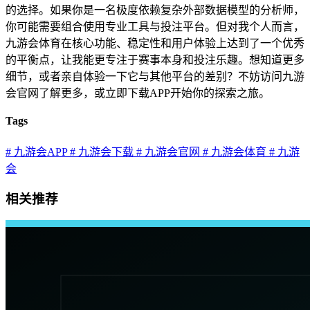
的选择。如果你是一名极度依赖复杂外部数据模型的分析师，
你可能需要组合使用专业工具与投注平台。但对我个人而言，
九游会体育在核心功能、稳定性和用户体验上达到了一个优秀
的平衡点，让我能更专注于赛事本身和投注乐趣。想知道更多
细节，或者亲自体验一下它与其他平台的差别？不妨访问九游
会官网了解更多，或立即下载APP开始你的探索之旅。
Tags
# 九游会APP
# 九游会下载
# 九游会官网
# 九游会体育
# 九游
会
相关推荐