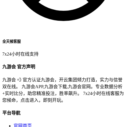
全天候客服
7x24小时在线支持
九游会 官方声明
九游会 💨 官方认证九游会，开云集团倾力打造，实力与信誉
双在线。 九游会APP,九游会下载,九游会官网。专业数据分析
+实时比分，助您精准投注，胜率飙升。 7x24小时在线客服为
您候命，点击进入，即刻开玩。
平台导航
官网首页