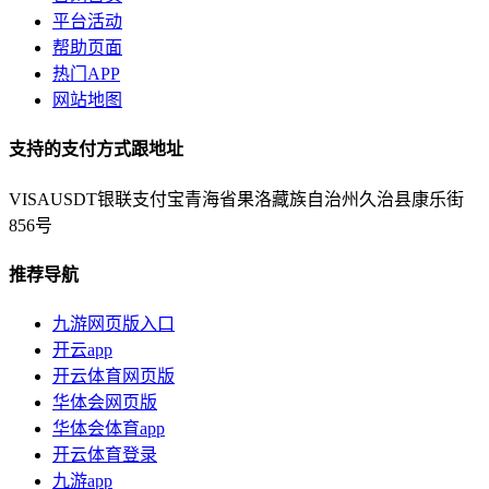
平台活动
帮助页面
热门APP
网站地图
支持的支付方式跟地址
VISA
USDT
银联
支付宝
青海省果洛藏族自治州久治县康乐街
856号
推荐导航
九游网页版入口
开云app
开云体育网页版
华体会网页版
华体会体育app
开云体育登录
九游app