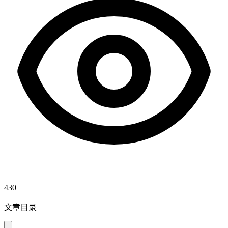
430
文章目录