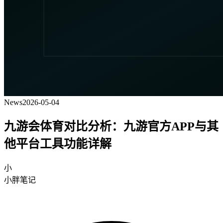
News
2026-05-04
九游会体育对比分析：九游官方APP与其
他平台工具功能详解
小
小胖笔记