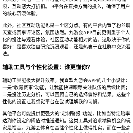
频，互动感大打折扣。J9平台在直播方面的投入，确保了用户
的核心沉浸体验。
此外，社区互动功能也是一个区分点。有的平台内置了粉丝聊
天室或赛事评论区，氛围热烈。九游会APP目前更侧重于个人
化的投注与观看体验，社区互动功能相对简洁。这取决于你的
喜好：是喜欢独自研究沉浸观看，还是热衷于在社群中交流看
法。
辅助工具与个性化设置：谁更懂你？
辅助工具能极大提升效率。我喜欢九游会APP的几个小设计：
一是“收藏赛事”功能，让我能快速跟踪关注队伍的后续比赛；
二是投注历史分析，可以回顾自己的选择偏好和结果。这些个
性化的设置让我感觉平台在尝试理解我的习惯。
其他平台可能提供更强大的“定制警报”功能，比如当特定赔率
达到你设定的阈值时推送通知。这类工具对追求精确机会的玩
家是福音。九游会体育在基础个性化上做得扎实，而在一些高