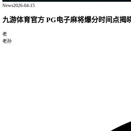
News
2026-04-15
九游体育官方 PG电子麻将爆分时间点揭
老
老孙