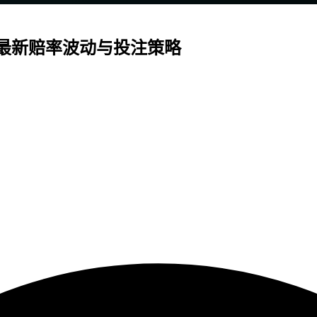
最新赔率波动与投注策略