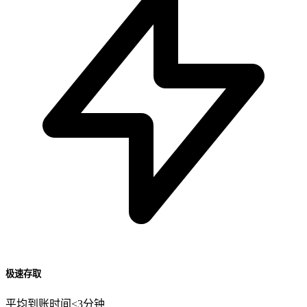
极速存取
平均到账时间<3分钟