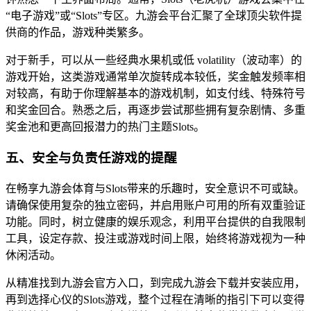
“电子游戏”或“Slots”专区。九游会平台汇聚了全球顶尖软件提
供商的作品，游戏种类繁多。
对于新手，可以从一些经典水果机或低 volatility（波动率）的
游戏开始，这类游戏通常单次旋转成本较低，奖金触发频率相
对较高，有助于你理解基本的游戏机制，如支付线、特殊符号
和奖金回合。熟悉之后，再逐步尝试那些拥有复杂剧情、多重
奖金池和更高回报潜力的热门主题Slots。
五、安全与负责任游戏的提醒
在畅享
九游会体育
与Slots带来的乐趣时，安全意识不可或缺。
请确保使用复杂的独立密码，并启用账户可用的所有双重验证
功能。同时，树立健康的娱乐观念，利用平台提供的自我限制
工具，设定存款、投注或游戏时间上限，始终将游戏视为一种
休闲活动。
从精准找到
九游会官方入口
，到完成
九游会下载
并安装应用，
再到选择心仪的Slots游戏，整个过程在清晰的指引下可以变得