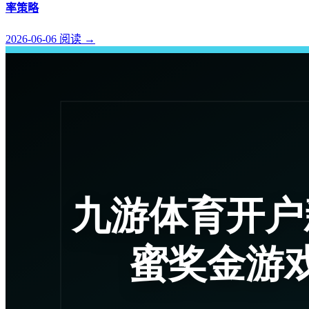
率策略
2026-06-06
阅读
→