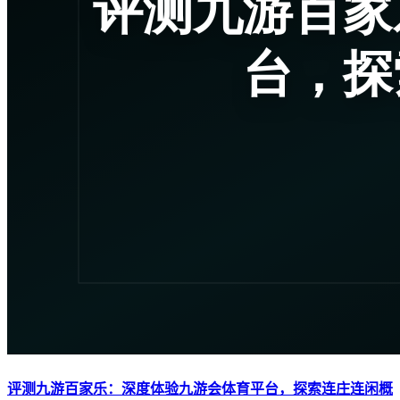
评测九游百家乐：深度体验九游会体育平台，探索连庄连闲概