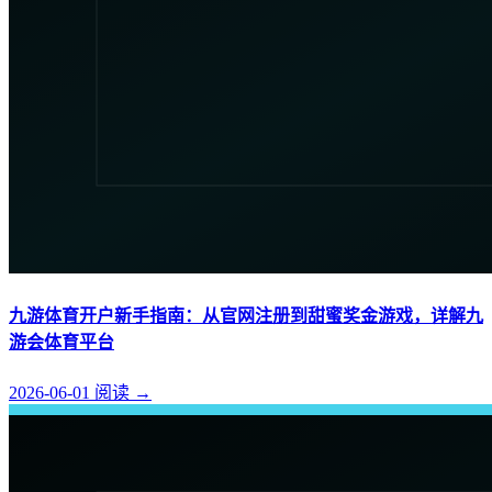
九游体育开户新手指南：从官网注册到甜蜜奖金游戏，详解九
游会体育平台
2026-06-01
阅读
→