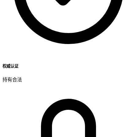
权威认证
持有合法